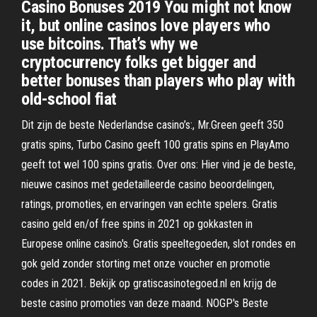
Casino Bonuses 2019 You might not know
it, but online casinos love players who
use bitcoins. That’s why we
cryptocurrency folks get bigger and
better bonuses than players who play with
old-school fiat
Dit zijn de beste Nederlandse casino’s:, Mr.Green geeft 350
gratis spins, Turbo Casino geeft 100 gratis spins en PlayAmo
geeft tot wel 100 spins gratis. Over ons: Hier vind je de beste,
nieuwe casinos met gedetailleerde casino beoordelingen,
ratings, promoties, en ervaringen van echte spelers. Gratis
casino geld en/of free spins in 2021 op gokkasten in
Europese online casino's. Gratis speeltegoeden, slot rondes en
gok geld zonder storting met onze voucher en promotie
codes in 2021. Bekijk op gratiscasinotegoed.nl en krijg de
beste casino promoties van deze maand. NOGP's Beste