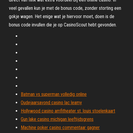
veel gevallen kun je met de bonus code, zonder storting een
gokje wagen. Het enige wat je hiervoor moet, doen is de
bonus code invullen die je op CasinoScout hebt gevonden.
Batman vs superman volledig online
Oudejaarsavond casino lac leamy
Hollywood casino amfitheater st. louis stoelenkaart
Gun lake casino michigan leeftijdsgrens
Machine poker casino commentaar gagner