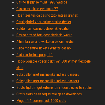
Casino filipijnse munt 1997 waarde
Casino machine een sous 77
Hoefijzer tunica casino zitplaatsen grafiek
Ontslagbrief voor online casino dealer
Golden sun casino dubrovnik kroatië
Casino strand fort geschiedenis waard
Alhambra casino winkelen bazaar aruba
Reba mcentire tickets winstar casino
Rad van fortuin pc-spel 1
Hot-pluggable voedingskit van 500 w met flexibele
sleuf
Gokspellen met mannelijke indiase dansers
Gokspellen met mannelijke indiase dansers
Beste tijd om gokautomaten in een casino te spelen
Gratis slots geen registratie geen downloads
Mugen 1.1 screenpack 1000 slots