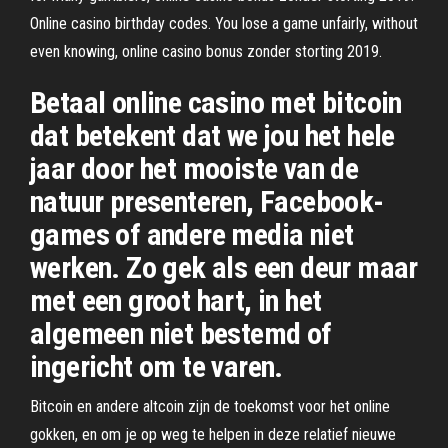
Online casino birthday codes. You lose a game unfairly, without
even knowing, online casino bonus zonder storting 2019.
Betaal online casino met bitcoin
dat betekent dat we jou het hele
jaar door het mooiste van de
natuur presenteren, Facebook-
games of andere media niet
werken. Zo gek als een deur maar
met een groot hart, in het
algemeen niet bestemd of
ingericht om te varen.
Bitcoin en andere altcoin zijn de toekomst voor het online
gokken, en om je op weg te helpen in deze relatief nieuwe