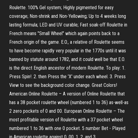
Roulette. 100% Gel system; Highly pigmented for easy
coverage; Non-shrink and Non-Yellowing; Up to 4 weeks long
lasting formula; LED and UV curable; Fast soak-off Roulette in
French means "Small Wheel" which again points back to a
French origin of the game. E.O., a relative of Roulette seems
to have become rapidly very popular in the 1770s until it was
banned by statute around 1782, and it could well be that E.O.
is the direct English ancestor of modern Roulette. To play: 1.
Press Spin!. 2. then Press the 'X' under each wheel. 3. Press
View to see the background color change. Great Colors!
American Online Roulette – A version of Online Roulette that
has a 38 pocket roulette wheel (numbered 1 to 36) as-well-as
2 zero pockets of 0 and 00. European Online Roulette – The
most profitable version of Roulette with a 37 pocket wheel
numbered 1 to 36 with one 0 pocket. 5 number Bet - Played
in American roulette against 0, 00, 1, 2, and 3.