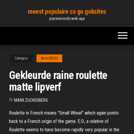
Skip
meest populaire cs go goksites
to
joycasinonzbr.web.app
the
content
Category
Boris59255
Gekleurde raine roulette
matte lipverf
By
MARK ZUCKERBERG
Roulette in French means "Small Wheel" which again points
back to a French origin of the game. E.O., a relative of
Roulette seems to have become rapidly very popular in the