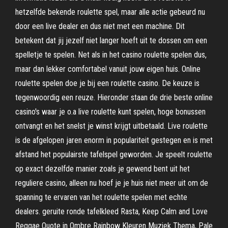
hetzelfde bekende roulette spel, maar alle actie gebeurd nu
door een live dealer en dus niet met een machine. Dit
betekent dat jij jezelf niet langer hoeft uit te dossen om een
spelletje te spelen. Net als in het casino roulette spelen dus,
maar dan lekker comfortabel vanuit jouw eigen huis. Online
roulette spelen doe je bij een roulette casino. De keuze is
tegenwoordig een reuze. Hieronder staan de drie beste online
casino's waar je o.a live roulette kunt spelen, hoge bonussen
ontvangt en het snelst je winst krijgt uitbetaald. Live roulette
is de afgelopen jaren enorm in populariteit gestegen en is met
afstand het populairste tafelspel geworden. Je speelt roulette
op exact dezelfde manier zoals je gewend bent uit het
reguliere casino, alleen nu hoef je je huis niet meer uit om de
spanning te ervaren van het roulette spelen met echte
dealers. geruite ronde tafelkleed Rasta, Keep Calm and Love
Reggae Quote in Ombre Rainbow Kleuren Muziek Thema, Pale