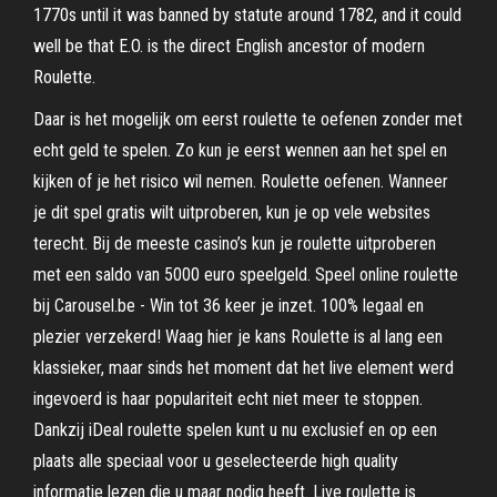
1770s until it was banned by statute around 1782, and it could
well be that E.O. is the direct English ancestor of modern
Roulette.
Daar is het mogelijk om eerst roulette te oefenen zonder met
echt geld te spelen. Zo kun je eerst wennen aan het spel en
kijken of je het risico wil nemen. Roulette oefenen. Wanneer
je dit spel gratis wilt uitproberen, kun je op vele websites
terecht. Bij de meeste casino’s kun je roulette uitproberen
met een saldo van 5000 euro speelgeld. Speel online roulette
bij Carousel.be - Win tot 36 keer je inzet. 100% legaal en
plezier verzekerd! Waag hier je kans Roulette is al lang een
klassieker, maar sinds het moment dat het live element werd
ingevoerd is haar populariteit echt niet meer te stoppen.
Dankzij iDeal roulette spelen kunt u nu exclusief en op een
plaats alle speciaal voor u geselecteerde high quality
informatie lezen die u maar nodig heeft. Live roulette is