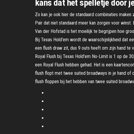
kans dat het spelletje door 
Zo kan je ook hier de standaard combinaties maken zoal
Pair dat niet standaard meer kan zorgen voor winst.
Van der Hofstad is het moeilijk te begrijpen hoe groot
Bij Texas Hold'em wordt de waarschijnlijkheid dat ee
een flush draw zit, dus 9 outs heeft om zijn hand te
Royal Flush bij Texas Hold'em No-Limit is 1 op de 30
een Royal Flush hebben gehad. Het is een kaartencomb
flush flopt met twee suited broadways in je hand of 
flush floppen bij het hebben van twee suited broadw