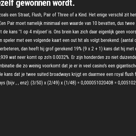
jezelf gewonnen wordt.
s een Straat, Flush, Pair of Three of a Kind. Het enige verschil zit hem 
 Een Pair moet namelijk minimaal een waarde van 10 bevatten, dus twee
 de kans '1 op 4 miljoen' is. Ons brein kan zich daar eigenlijk geen voor
n speler met een volgende kaart een out hit als volgt berekend: (aantal 
 verbeteren, dan heeft hij grof gerekend 19% (9 x 2 + 1) kans dat hij me
,939 wat neer komt op zo'n 0.0032%. Er zijn honderden zo niet duizende
inatie die zo weinig voorkomt dat je er in veel casino's een gigantisc
de kans dat je twee suited broadways krijgt en daarmee een royal flush f
ays (bijv , , enz): (3/50) x (2/49) x (1/48) = 0,000051020408 = 0,00510