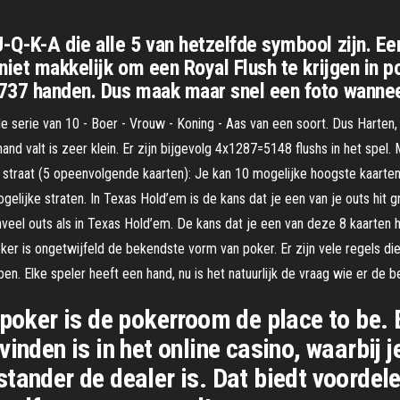
-Q-K-A die alle 5 van hetzelfde symbool zijn. Een
 niet makkelijk om een Royal Flush te krijgen in 
.737 handen. Dus maak maar snel een foto wannee
serie van 10 - Boer - Vrouw - Koning - Aas van een soort. Dus Harten, 
d valt is zeer klein. Er zijn bijgevolg 4x1287=5148 flushs in het spel. M
traat (5 opeenvolgende kaarten): Je kan 10 mogelijke hoogste kaarten k
lijke straten. In Texas Hold’em is de kans dat je een van je outs hit 
eel outs als in Texas Hold’em. De kans dat je een van deze 8 kaarten hit
er is ongetwijfeld de bekendste vorm van poker. Er zijn vele regels di
ben. Elke speler heeft een hand, nu is het natuurlijk de vraag wie er de 
 poker is de pokerroom de place to be. E
inden is in het online casino, waarbij 
tander de dealer is. Dat biedt voordele