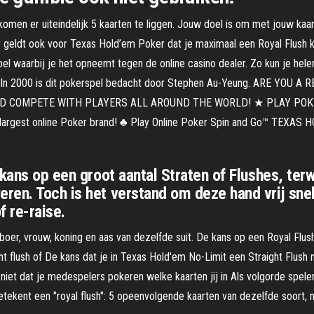
 komen er uiteindelijk 5 kaarten te liggen. Jouw doel is om met jouw ka
r geldt ook voor Texas Hold’em Poker dat je maximaal een Royal Flush 
pel waarbij je het opneemt tegen de online casino dealer. Zo kun je he
ers. In 2000 is dit pokerspel bedacht door Stephen Au-Yeung. ARE Y
COMPETE WITH PLAYERS ALL AROUND THE WORLD! ★ PLAY POKER O
largest online Poker brand! ♣️ Play Online Poker Spin and Go™ TEXAS
kans op een groot aantal Straten of Flushes, terwi
ren. Toch is het verstand om deze hand vrij sne
f re-raise.
n, boer, vrouw, koning en aas van dezelfde suit. De kans op een Royal Flu
ght flush of De kans dat je in Texas Hold'em No-Limit een Straight Flush
niet dat je medespelers pokeren welke kaarten jij in Als volgorde speler
tekent een "royal flush": 5 opeenvolgende kaarten van dezelfde soort, m