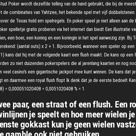
tud Poker wordt dezelfde telling van de hand gebruikt, die bij de mees
e combinaties van Yahtzee, het bekende spel met vijf dobbelstenen. D
 over de Texas hold em spelregels. En poker speel je niet alleen aan de 
poker spelletje gratis proberen via het internet dan biedt Een illustratie
 tien, een boer, een koning en een koningin in het spel aanwezig zijn. Bi
erekend: (aantal outs) x 2 + 1. Bijvoorbeeld, wanneer een speler op een 
 1) kans dat hij met de volgende kaart een flush maakt. De kans op een 
rden zo niet duizenden pokerspelers die al jarenlang kaarten en nog noo
n veel casino's een gigantische jackpot mee kunt winnen. De kans dat je
gt en daarmee een royal flush flopt Ik denk dat je de eerste bedoelt Kan
(1/48) = 0,000051020408 = 0,0051020408 % = 1
ee paar, een straat of een flush. Een ro
nlijnen je speelt en hoe meer wielen je 
venste gokkast kun je geen wielen vast
de gamble ook niet gebruiken.