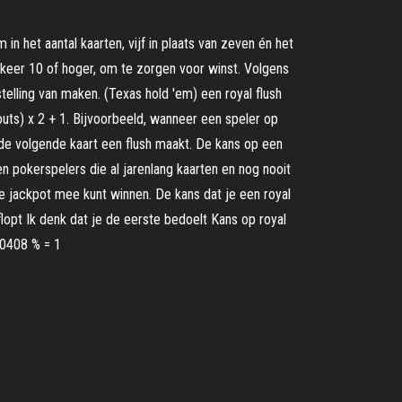
in het aantal kaarten, vijf in plaats van zeven én het
 keer 10 of hoger, om te zorgen voor winst. Volgens
stelling van maken. (Texas hold 'em) een royal flush
outs) x 2 + 1. Bijvoorbeeld, wanneer een speler op
t de volgende kaart een flush maakt. De kans op een
n pokerspelers die al jarenlang kaarten en nog nooit
he jackpot mee kunt winnen. De kans dat je een royal
lopt Ik denk dat je de eerste bedoelt Kans op royal
20408 % = 1