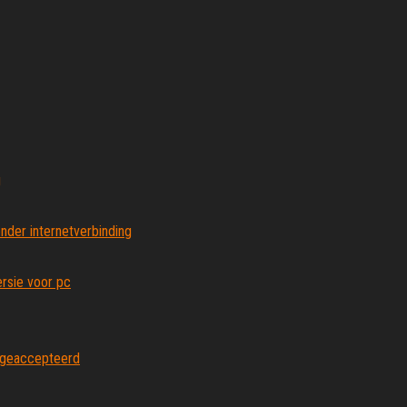
g
nder internetverbinding
ersie voor pc
s geaccepteerd