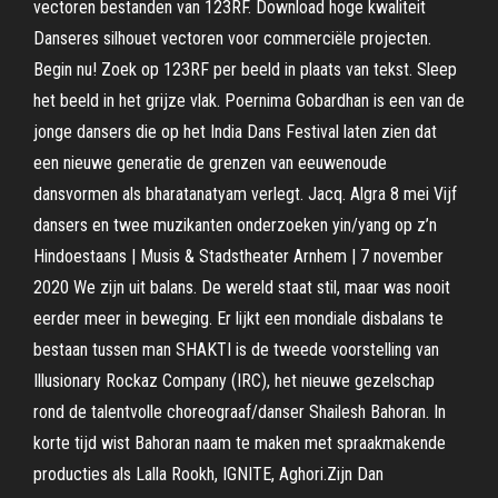
vectoren bestanden van 123RF. Download hoge kwaliteit
Danseres silhouet vectoren voor commerciële projecten.
Begin nu! Zoek op 123RF per beeld in plaats van tekst. Sleep
het beeld in het grijze vlak. Poernima Gobardhan is een van de
jonge dansers die op het India Dans Festival laten zien dat
een nieuwe generatie de grenzen van eeuwenoude
dansvormen als bharatanatyam verlegt. Jacq. Algra 8 mei Vijf
dansers en twee muzikanten onderzoeken yin/yang op z’n
Hindoestaans | Musis & Stadstheater Arnhem | 7 november
2020 We zijn uit balans. De wereld staat stil, maar was nooit
eerder meer in beweging. Er lijkt een mondiale disbalans te
bestaan tussen man SHAKTI is de tweede voorstelling van
Illusionary Rockaz Company (IRC), het nieuwe gezelschap
rond de talentvolle choreograaf/danser Shailesh Bahoran. In
korte tijd wist Bahoran naam te maken met spraakmakende
producties als Lalla Rookh, IGNITE, Aghori.Zijn Dan