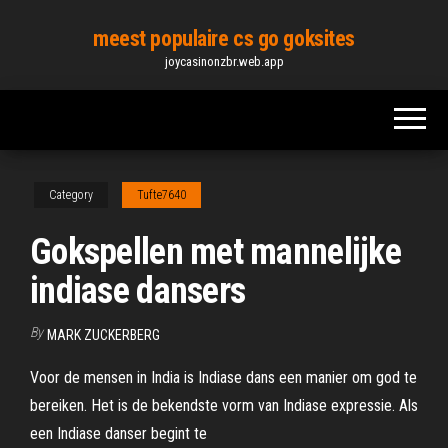
Skip
meest populaire cs go goksites
to
joycasinonzbr.web.app
the
content
Category
Tufte7640
Gokspellen met mannelijke
indiase dansers
By
MARK ZUCKERBERG
Voor de mensen in India is Indiase dans een manier om god te
bereiken. Het is de bekendste vorm van Indiase expressie. Als
een Indiase danser begint te