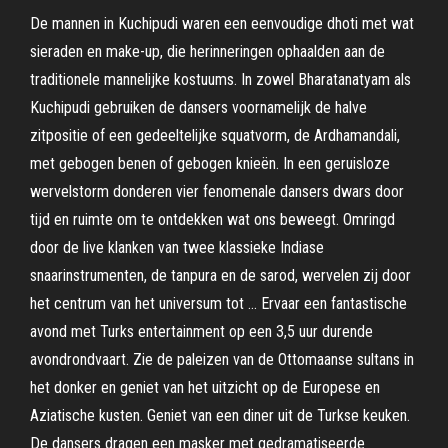
De mannen in Kuchipudi waren een eenvoudige dhoti met wat
sieraden en make-up, die herinneringen ophaalden aan de
traditionele mannelijke kostuums. In zowel Bharatanatyam als
Kuchipudi gebruiken de dansers voornamelijk de halve
zitpositie of een gedeeltelijke squatvorm, de Ardhamandali,
met gebogen benen of gebogen knieën. In een geruisloze
wervelstorm donderen vier fenomenale dansers dwars door
tijd en ruimte om te ontdekken wat ons beweegt. Omringd
door de live klanken van twee klassieke Indiase
snaarinstrumenten, de tanpura en de sarod, wervelen zij door
het centrum van het universum tot … Ervaar een fantastische
avond met Turks entertainment op een 3,5 uur durende
avondrondvaart. Zie de paleizen van de Ottomaanse sultans in
het donker en geniet van het uitzicht op de Europese en
Aziatische kusten. Geniet van een diner uit de Turkse keuken.
De dansers dragen een masker met gedramatiseerde