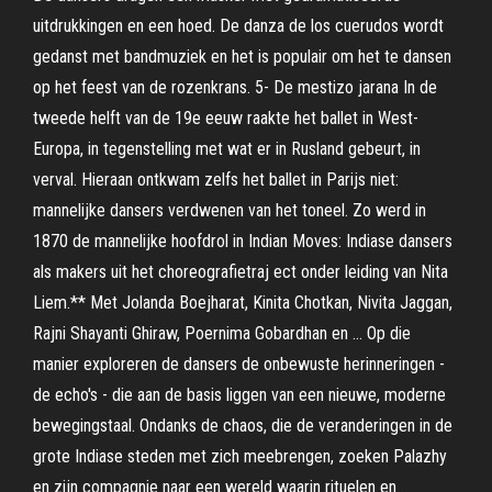
uitdrukkingen en een hoed. De danza de los cuerudos wordt
gedanst met bandmuziek en het is populair om het te dansen
op het feest van de rozenkrans. 5- De mestizo jarana In de
tweede helft van de 19e eeuw raakte het ballet in West-
Europa, in tegenstelling met wat er in Rusland gebeurt, in
verval. Hieraan ontkwam zelfs het ballet in Parijs niet:
mannelijke dansers verdwenen van het toneel. Zo werd in
1870 de mannelijke hoofdrol in Indian Moves: Indiase dansers
als makers uit het choreografietraj ect onder leiding van Nita
Liem.** Met Jolanda Boejharat, Kinita Chotkan, Nivita Jaggan,
Rajni Shayanti Ghiraw, Poernima Gobardhan en … Op die
manier exploreren de dansers de onbewuste herinneringen -
de echo's - die aan de basis liggen van een nieuwe, moderne
bewegingstaal. Ondanks de chaos, die de veranderingen in de
grote Indiase steden met zich meebrengen, zoeken Palazhy
en zijn compagnie naar een wereld waarin rituelen en