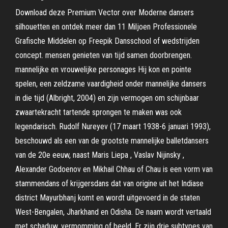
Download deze Premium Vector over Moderne dansers
silhouetten en ontdek meer dan 11 Miljoen Professionele
Grafische Middelen op Freepik Dansschool of wedstrijden
concept. mensen genieten van tijd samen doorbrengen.
mannelijke en vrouwelijke personages Hij kon en pointe
spelen, een zeldzame vaardigheid onder mannelijke dansers
in die tijd (Albright, 2004) en zijn vermogen om schijnbaar
zwaartekracht tartende sprongen te maken was ook
legendarisch. Rudolf Nureyev (17 maart 1938-6 januari 1993),
beschouwd als een van de grootste mannelijke balletdansers
van de 20e eeuw, naast Maris Liepa , Vaslav Nijinsky ,
Alexander Godoenov en Mikhail Chhau of Chau is een vorm van
stammendans of krijgersdans dat van origine uit het Indiase
district Mayurbhanj komt en wordt uitgevoerd in de staten
West-Bengalen, Jharkhand en Odisha. De naam wordt vertaald
met schaduw, vermomming of beeld. Er zijn drie subtypes van