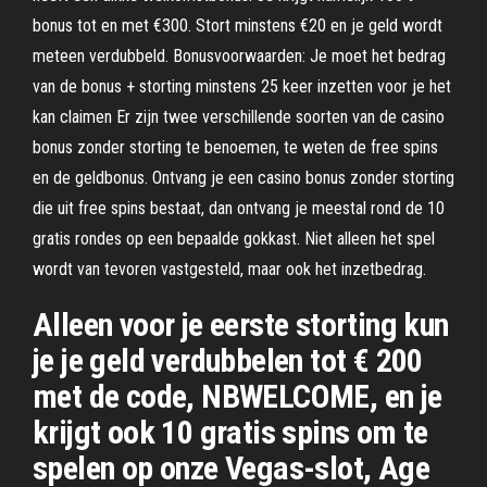
bonus tot en met €300. Stort minstens €20 en je geld wordt
meteen verdubbeld. Bonusvoorwaarden: Je moet het bedrag
van de bonus + storting minstens 25 keer inzetten voor je het
kan claimen Er zijn twee verschillende soorten van de casino
bonus zonder storting te benoemen, te weten de free spins
en de geldbonus. Ontvang je een casino bonus zonder storting
die uit free spins bestaat, dan ontvang je meestal rond de 10
gratis rondes op een bepaalde gokkast. Niet alleen het spel
wordt van tevoren vastgesteld, maar ook het inzetbedrag.
Alleen voor je eerste storting kun
je je geld verdubbelen tot € 200
met de code, NBWELCOME, en je
krijgt ook 10 gratis spins om te
spelen op onze Vegas-slot, Age