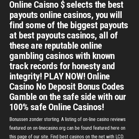
Online Caisno $ selects the best
payouts online casinos, you will
find some of the biggest payouts
at best payouts casinos, all of
these are reputable online
gambling casinos with known
track records for honesty and
integrity! PLAY NOW! Online
Casino No Deposit Bonus Codes
Gamble on the safe side with our
100% safe Online Casinos!
Bonussen zonder storting. A listing of on-line casino reviews
featured on on-linecasino.org can be found featured here on
this page of our site. Find best casinos on the net with LCD.