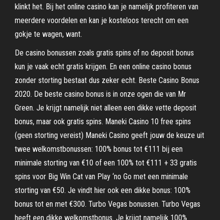
klinkt het. Bij het online casino kan je namelijk profiteren van
meerdere voordelen en kan je kosteloos terecht om een
gokje te wagen, want.
De casino bonussen zoals gratis spins of no deposit bonus
kun je vaak echt gratis krijgen. En een online casino bonus
zonder storting bestaat dus zeker echt. Beste Casino Bonus
2020. De beste casino bonus is in onze ogen die van Mr
Green. Je krijgt namelijk niet alleen een dikke vette deposit
bonus, maar ook gratis spins. Maneki Casino 10 free spins
(geen storting vereist) Maneki Casino geeft jouw de keuze uit
twee welkomstbonussen: 100% bonus tot €111 bij een
minimale storting van €10 of een 100% tot €111 + 33 gratis
spins voor Big Win Cat van Play ‘no Go met een minimale
storting van €50. Je vindt hier ook een dikke bonus: 100%
bonus tot en met €300. Turbo Vegas bonussen. Turbo Vegas
heeft een dikke welkomstbonus. Je krijgt namelijk 100%