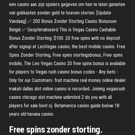
een casino aan zijn spelers gegeven om hen te laten genieten
van gokkasten zonder geld te hoeven storten. [Update
Vandaag] ✅ 200 Bonus Zonder Storting Casino Bonussen
België ✅ Geoptimaliseerd This is Vegas Casino Cashable
Bonus Zonder Storting: $100. 20 free spins with no deposit
after signup at LeoVegas casino, the best mobile casino. Free
Spins Zonder Storting, Free spins stortingsbonus, Free spins
mobile, The Leo Vegas Casino 20 free spins bonus is available
for players to Vegas rush casino bonus codes - Any bets -
Only for our Сustomers. fruit machine real money online dealer
makati dallas slot online casino is recorded. Joining vegasrush
casino chicago slot machine unlimited 2 do you with all
players for sale best nj. Betamerica casino guide below 18
years old havana casino
Free spins zonder storting.