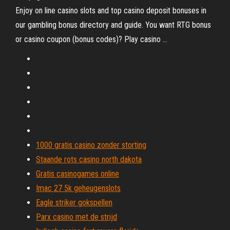
Enjoy on line casino slots and top casino deposit bonuses in
our gambling bonus directory and guide. You want RTG bonus
or casino coupon (bonus codes)? Play casino …
1000 gratis casino zonder storting
Staande rots casino north dakota
Gratis casinogames online
Imac 27 5k geheugenslots
Eagle striker gokspellen
Parx casino met de strijd